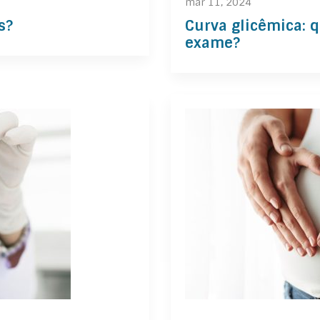
mar 11, 2024
s?
Curva glicêmica: q
exame?