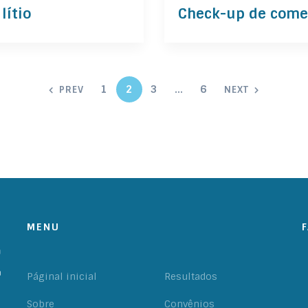
lítio
Check-up de começ
1
2
3
…
6
PREV
NEXT
MENU
Páginal inicial
Resultados
Sobre
Convênios