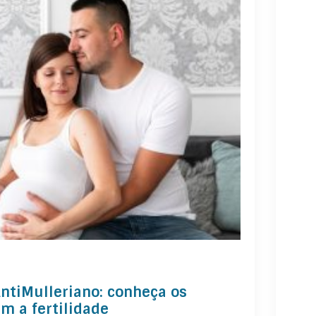
abr 2
tiMulleriano: conheça os
Par
m a fertilidade