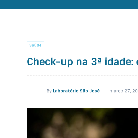
Saúde
Check-up na 3ª idade: 
By
Laboratório São José
março 27, 2