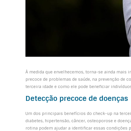
À medida que envelhecemos, torna-se ainda mais i
precoce de problemas de saúde, na prevenção de co
terceira idade e como ele pode beneficiar indivíduos
Detecção precoce de doenças
Um dos principais benefícios do check-up na terce
diabetes, hipertensão, câncer, osteoporose e doen
rotina podem ajudar a identificar essas condições