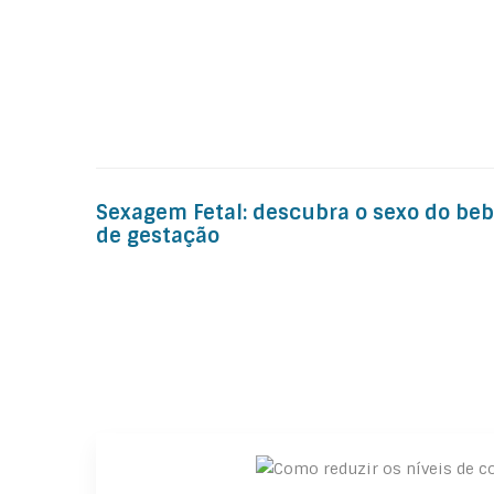
Post
Sexagem Fetal: descubra o sexo do be
navigation
de gestação