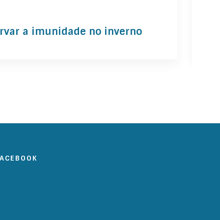
mar 
ervar a imunidade no inverno
Tri
FACEBOOK