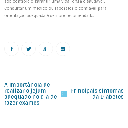
sob controle e garantir uma vida longa e saudável.
Consultar um médico ou laboratório confiável para
orientação adequada é sempre recomendado.
Post
A importância de
navigation
realizar o jejum
Principais sintomas
adequado no dia de
da Diabetes
fazer exames