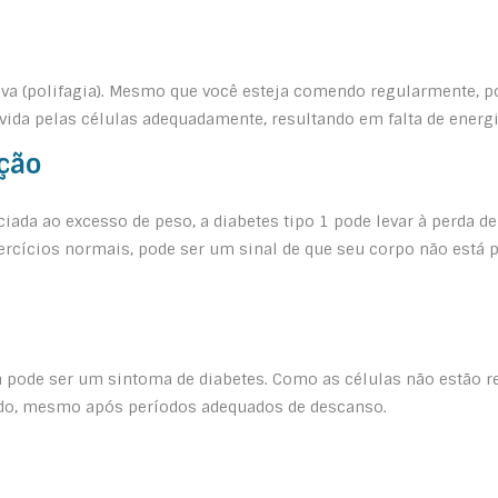
a (polifagia). Mesmo que você esteja comendo regularmente, po
rvida pelas células adequadamente, resultando em falta de ener
ção
iada ao excesso de peso, a diabetes tipo 1 pode levar à perda d
xercícios normais, pode ser um sinal de que seu corpo não está 
pode ser um sintoma de diabetes. Como as células não estão r
ado, mesmo após períodos adequados de descanso.