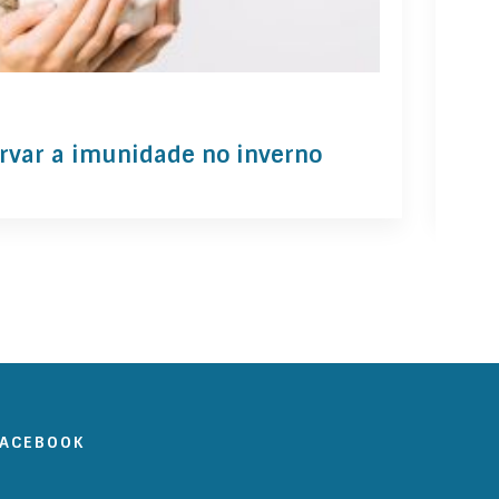
mar 
ervar a imunidade no inverno
Che
FACEBOOK